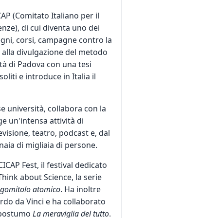
AP (Comitato Italiano per il
nze), di cui diventa uno dei
egni, corsi, campagne contro la
 alla divulgazione del metodo
sità di Padova con una tesi
liti e introduce in Italia il
e università, collabora con la
e un'intensa attività di
evisione, teatro, podcast e, dal
naia di migliaia di persone.
CICAP Fest, il festival dedicato
 Think about Science, la serie
l gomitolo atomico
. Ha inoltre
rdo da Vinci e ha collaborato
o postumo
La meraviglia del tutto
.