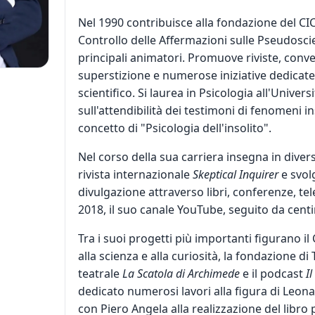
Nel 1990 contribuisce alla fondazione del CIC
Controllo delle Affermazioni sulle Pseudoscie
principali animatori. Promuove riviste, conv
superstizione e numerose iniziative dedicate
scientifico. Si laurea in Psicologia all'Univer
sull'attendibilità dei testimoni di fenomeni inso
concetto di "Psicologia dell'insolito".
Nel corso della sua carriera insegna in divers
rivista internazionale
Skeptical Inquirer
e svolg
divulgazione attraverso libri, conferenze, tel
2018, il suo canale YouTube, seguito da centi
Tra i suoi progetti più importanti figurano il 
alla scienza e alla curiosità, la fondazione di
teatrale
La Scatola di Archimede
e il podcast
I
dedicato numerosi lavori alla figura di Leona
con Piero Angela alla realizzazione del libr