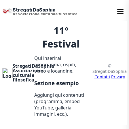
StregatiDaSophia
Associazione culturale filosofica
11°
Festival
Qui inserirai
programma, ospiti,
StregatiDaSophia
©
Associazione
video e locandine.
StregatiDaSophia
culturale
Contatti
Privacy
filosofica
Sezione esempio
Aggiungi qui contenuti
(programma, embed
YouTube, galleria
immagini, ecc.).