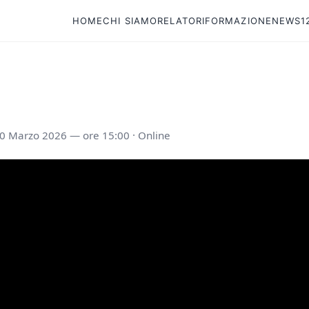
HOME
CHI SIAMO
RELATORI
FORMAZIONE
NEWS
1
20 Marzo 2026 — ore 15:00 · Online