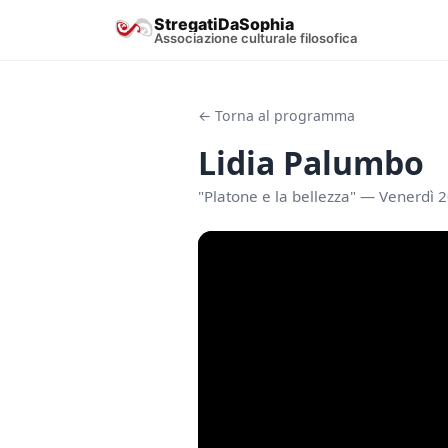
StregatiDaSophia
Associazione culturale filosofica
← Torna al programma
Lidia Palumbo
"Platone e la bellezza" — Venerdì 