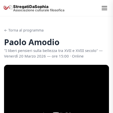
StregatiDaSophia
Associazione culturale filosofica
← Torna al programma
Paolo Amodio
"I liberi pensieri sulla bellezza tra XVII e XVIII secolo" —
Venerdì 20 Marzo 2026 — ore 15:00 · Online